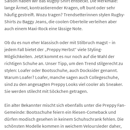
Saison haben wir das Rugby-Shirt entdeckt. Die Merkmale:
lange Ärmel, kontrastierender Kragen, oft bunt oder sehr
häufig gestreift. Wozu tragen? Trendsetterinnen stylen Rugby-
Shirts zu Baggy Jeans, die coolen Oberteile verleihen aber
auch einem Maxi-Rock eine lässige Note.
Ob du es nun eher klassisch oder mit Stilbruch magst – in
jedem Fall bietet der „Preppy Herbst“ viele Styling-
Möglichkeiten. Jetzt kommt es nur noch auf die Wahl der
richtigen Schuhe an. Unser Tipp, um den Trend stilgerecht zu
stylen: Loafer oder Bootsschuhe, auch Docksider genannt.
Warum Loafer? Loafer, manche sagen auch Collegeschuhe,
sind zu den angesagten Preppy Looks viel cooler als Sneaker.
Sie werden stilecht mit Söckchen getragen.
Ein alter Bekannter mischt sich ebenfalls unter die Preppy Fan-
Gemeinde: Bootsschuhe feiern ein Riesen-Comeback und
dürfen modisch gesehen in keinem Schuhschrank fehlen. Die
schönsten Modelle kommen in weichem Veloursleder daher,